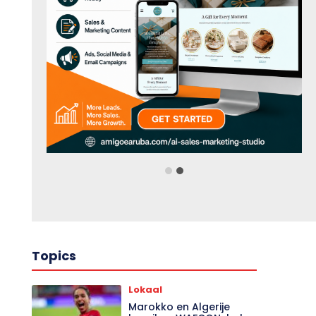
Topics
Lokaal
Marokko en Algerije