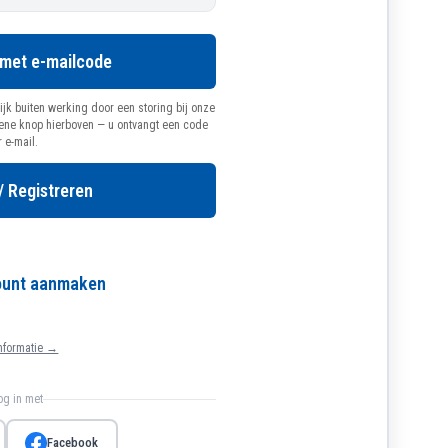
 met e-mailcode
ijk buiten werking door een storing bij onze
oene knop hierboven — u ontvangt een code
r e-mail.
/ Registreren
count aanmaken
nformatie →
log in met
Facebook