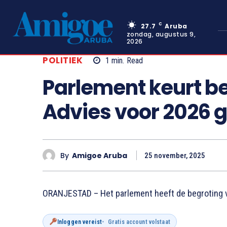
C
27.7
Aruba
zondag, augustus 9,
2026
POLITIEK
1
min.
Read
Parlement keurt b
Advies voor 2026 
By
Amigoe Aruba
25 november, 2025
ORANJESTAD – Het parlement heeft de begroting v
Inloggen vereist
Gratis account volstaat