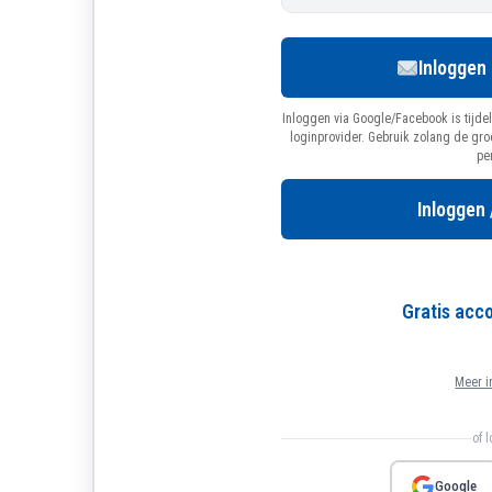
Inloggen
Inloggen via Google/Facebook is tijdel
loginprovider. Gebruik zolang de gr
pe
Inloggen 
Gratis ac
Meer i
of 
Google