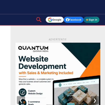
Google
Facebook
Sign in
ADVERTENTIE
❮
❯