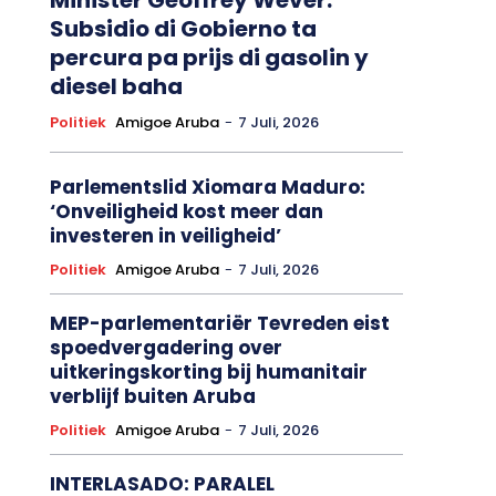
Subsidio di Gobierno ta
percura pa prijs di gasolin y
diesel baha
Politiek
Amigoe Aruba
-
7 Juli, 2026
Parlementslid Xiomara Maduro:
‘Onveiligheid kost meer dan
investeren in veiligheid’
Politiek
Amigoe Aruba
-
7 Juli, 2026
MEP-parlementariër Tevreden eist
spoedvergadering over
uitkeringskorting bij humanitair
verblijf buiten Aruba
Politiek
Amigoe Aruba
-
7 Juli, 2026
INTERLASADO: PARALEL