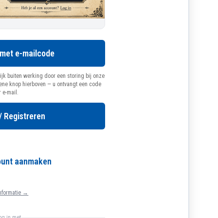
 met e-mailcode
ijk buiten werking door een storing bij onze
oene knop hierboven — u ontvangt een code
r e-mail.
/ Registreren
count aanmaken
nformatie →
log in met