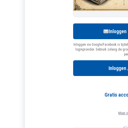
Inloggen
Inloggen via Google/Facebook is tijdel
loginprovider. Gebruik zolang de gr
pe
Inloggen 
Gratis ac
Meer i
of 