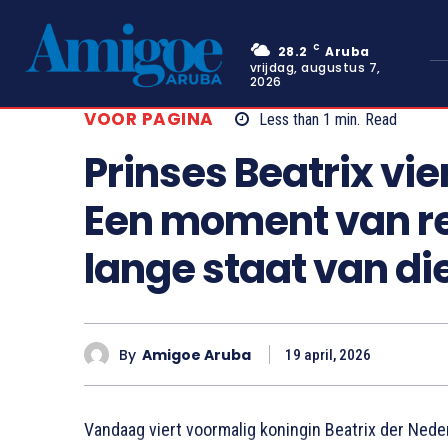
C
28.2
Aruba
vrijdag, augustus 7,
2026
VOOR PAGINA
Less than 1
min.
Read
Prinses Beatrix vie
Een moment van re
lange staat van di
By
Amigoe Aruba
19 april, 2026
Vandaag viert voormalig koningin Beatrix der Nede