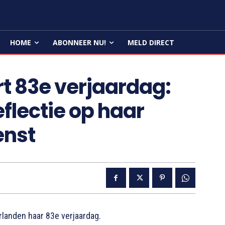
HOME
ABONNEER NU!
MELD DIRECT
rt 83e verjaardag:
flectie op haar
enst
rlanden haar 83e verjaardag.