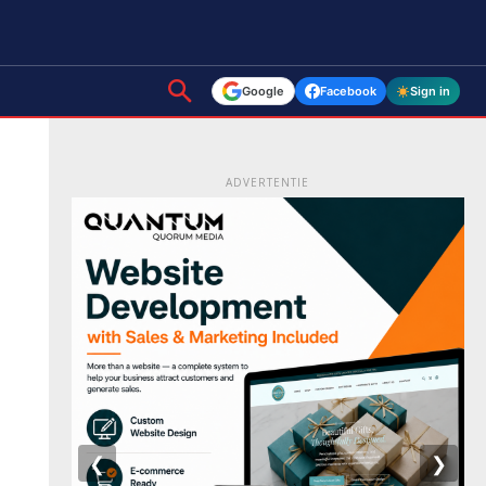
Google
Facebook
Sign in
ADVERTENTIE
❮
❯