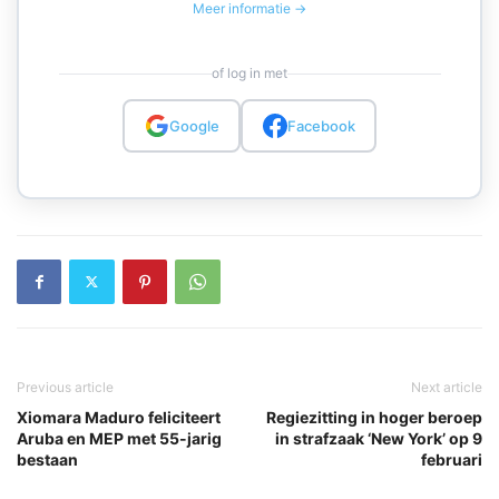
Meer informatie →
of log in met
Google
Facebook
Previous article
Next article
Xiomara Maduro feliciteert
Regiezitting in hoger beroep
Aruba en MEP met 55-jarig
in strafzaak ‘New York’ op 9
bestaan
februari