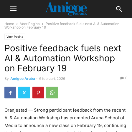
Home
Voor Pagina
Positive feedback fuels next AI & Automation
Workshop on February 19
Voor Pagina
Positive feedback fuels next
AI & Automation Workshop
on February 19
0
By
Amigoe Aruba
-
6 februari, 2026
Oranjestad — Strong participant feedback from the recent
AI & Automation Workshop has prompted Aruba School of
Media to announce a new class on February 19, continuing