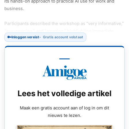
its hands-on approach to practical AI use for work and
business.
Participants described the workshop as “very informative,”
“eye-opening,” and “amazing,” highlighting immediate,
🔑
Inloggen vereist
Gratis account volstaat
real-world impact rather than theory.
Lees het volledige artikel
Maak een gratis account aan of log in om dit
nieuws te lezen.