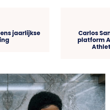
ns jaarlijkse
Carlos San
ing
platform A
Athle