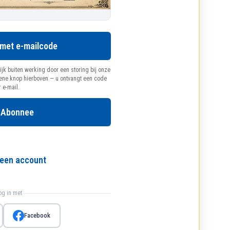
 met e-mailcode
ijk buiten werking door een storing bij onze
oene knop hierboven — u ontvangt een code
r e-mail.
 Abonnee
l een account
log in met
Facebook