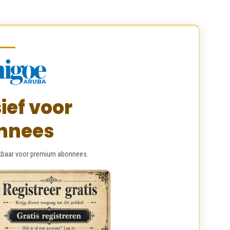
ief voor
nnees
chikbaar voor premium abonnees.