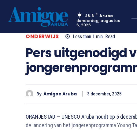
C
28.6
Aruba
donderdag, augustus
6, 2026
ONDERWIJS
Less than 1
min.
Read
Pers uitgenodigd v
jongerenprogramm
By
Amigoe Aruba
3 december, 2025
ORANJESTAD — UNESCO Aruba houdt op 5 december 
de lancering van het jongerenprogramma Young Ta