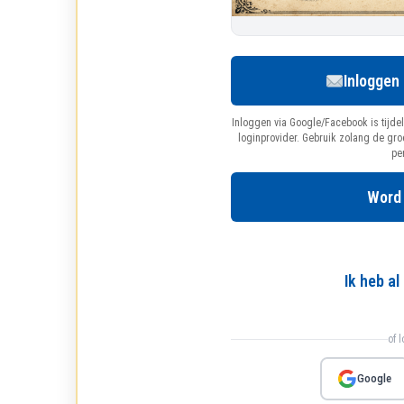
Inloggen
Inloggen via Google/Facebook is tijdel
loginprovider. Gebruik zolang de gr
pe
Word
Ik heb a
of 
Google