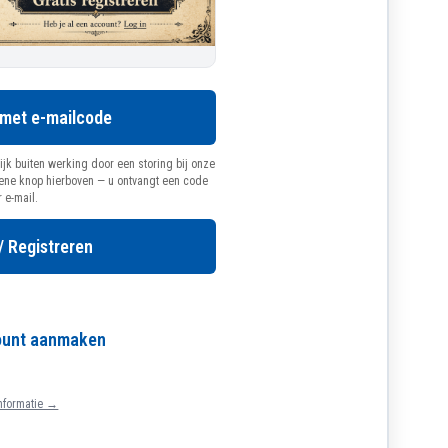
 met e-mailcode
ijk buiten werking door een storing bij onze
oene knop hierboven — u ontvangt een code
r e-mail.
/ Registreren
count aanmaken
nformatie →