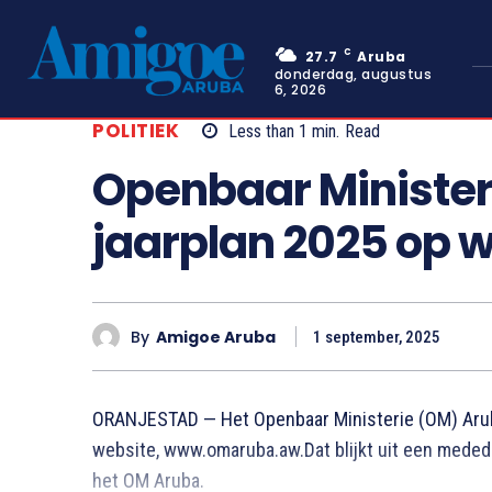
C
27.7
Aruba
donderdag, augustus
6, 2026
POLITIEK
Less than 1
min.
Read
Openbaar Minister
jaarplan 2025 op 
By
Amigoe Aruba
1 september, 2025
ORANJESTAD — Het Openbaar Ministerie (OM) Aruba
website, www.omaruba.aw.Dat blijkt uit een mede
het OM Aruba.