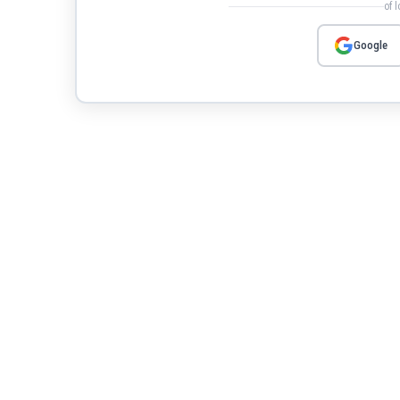
of 
Google