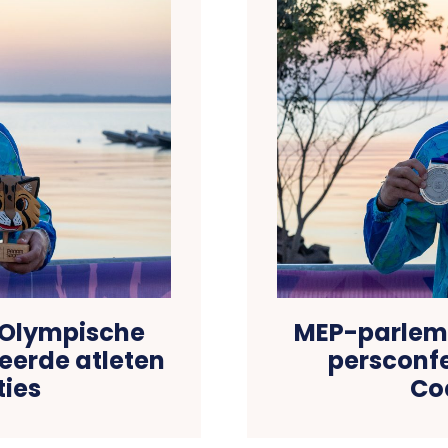
 Olympische
MEP-parleme
teerde atleten
persconfe
ties
Co