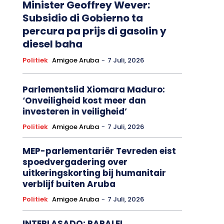
Minister Geoffrey Wever:
Subsidio di Gobierno ta
percura pa prijs di gasolin y
diesel baha
Politiek
Amigoe Aruba
-
7 Juli, 2026
Parlementslid Xiomara Maduro:
‘Onveiligheid kost meer dan
investeren in veiligheid’
Politiek
Amigoe Aruba
-
7 Juli, 2026
MEP-parlementariër Tevreden eist
spoedvergadering over
uitkeringskorting bij humanitair
verblijf buiten Aruba
Politiek
Amigoe Aruba
-
7 Juli, 2026
INTERLASADO: PARALEL