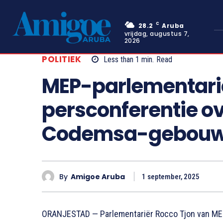
C
28.2
Aruba
vrijdag, augustus 7,
2026
POLITIEK
Less than 1
min.
Read
MEP-parlementarië
persconferentie ov
Codemsa-gebou
By
Amigoe Aruba
1 september, 2025
ORANJESTAD — Parlementariër Rocco Tjon van MEP