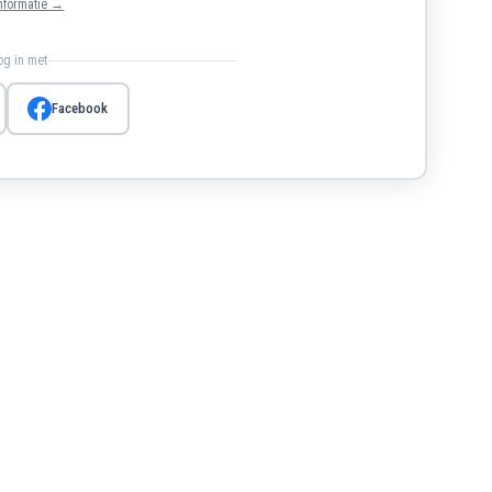
nformatie →
log in met
Facebook