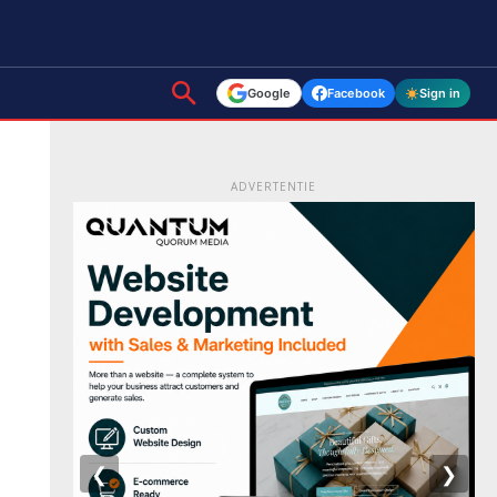
Google
Facebook
Sign in
ADVERTENTIE
❮
❯