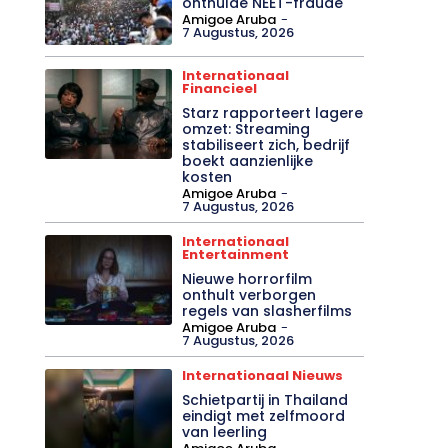
onthulde NEET-fraude
Amigoe Aruba
-
7 Augustus, 2026
Internationaal
Financieel
Starz rapporteert lagere
omzet: Streaming
stabiliseert zich, bedrijf
boekt aanzienlijke
kosten
Amigoe Aruba
-
7 Augustus, 2026
Internationaal
Entertainment
Nieuwe horrorfilm
onthult verborgen
regels van slasherfilms
Amigoe Aruba
-
7 Augustus, 2026
Internationaal Nieuws
Schietpartij in Thailand
eindigt met zelfmoord
van leerling