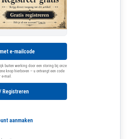
 met e-mailcode
ijk buiten werking door een storing bij onze
oene knop hierboven — u ontvangt een code
r e-mail.
/ Registreren
count aanmaken