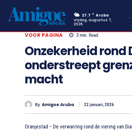
C
27.7
Aruba
vrijdag, augustus 7,
2026
VOOR PAGINA
3
min.
Read
Onzekerheid rond D
onderstreept grenz
macht
By
Amigoe Aruba
22 januari, 2026
Oranjestad – De verwarring rond de viering van Dia