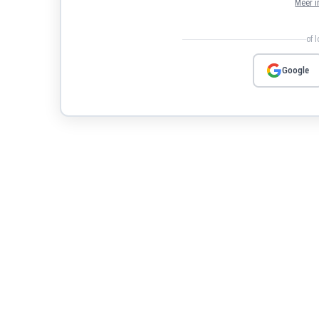
Meer i
of 
Google