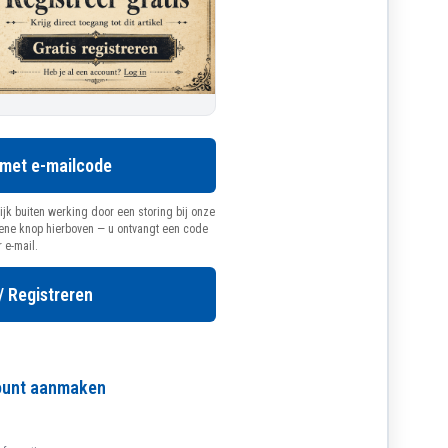
 met e-mailcode
ijk buiten werking door een storing bij onze
oene knop hierboven — u ontvangt een code
r e-mail.
/ Registreren
count aanmaken