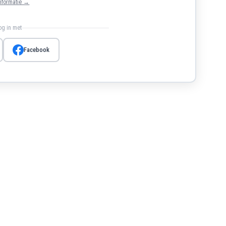
nformatie →
log in met
Facebook