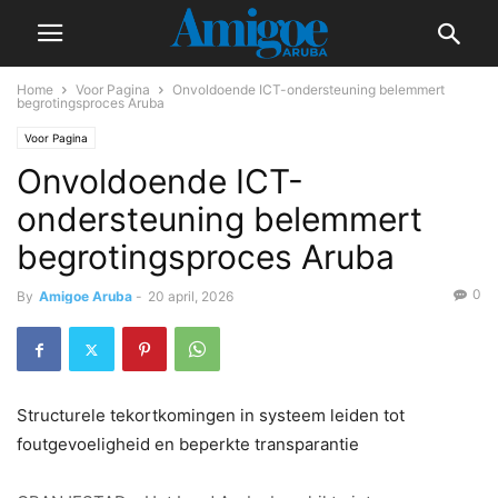
Home
Voor Pagina
Onvoldoende ICT-ondersteuning belemmert
begrotingsproces Aruba
Voor Pagina
Onvoldoende ICT-
ondersteuning belemmert
begrotingsproces Aruba
0
By
Amigoe Aruba
-
20 april, 2026
Structurele tekortkomingen in systeem leiden tot
foutgevoeligheid en beperkte transparantie