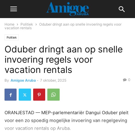
Home
Politiek
Oduber dringt aan op snelle invoering regels voor
vacation rentals
Politiek
Oduber dringt aan op snelle
invoering regels voor
vacation rentals
0
By
Amigoe Aruba
-
7 oktober, 2025
ORANJESTAD — MEP-parlementariër Dangui Oduber pleit
voor een zo spoedig mogelijke invoering van regelgeving
voor vacation rentals op Aruba.