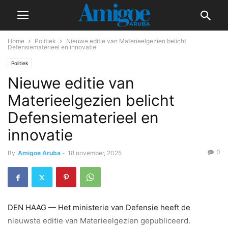
Home
Politiek
Nieuwe editie van Materieelgezien belicht
Defensiematerieel en innovatie
Politiek
Nieuwe editie van
Materieelgezien belicht
Defensiematerieel en
innovatie
0
By
Amigoe Aruba
-
18 november, 2025
DEN HAAG — Het ministerie van Defensie heeft de
nieuwste editie van Materieelgezien gepubliceerd.