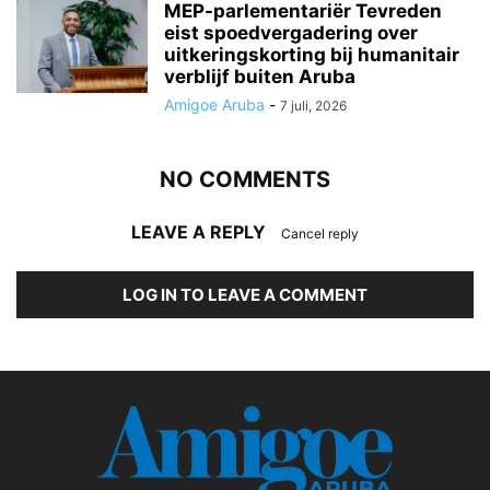
MEP-parlementariër Tevreden
eist spoedvergadering over
uitkeringskorting bij humanitair
verblijf buiten Aruba
Amigoe Aruba
-
7 juli, 2026
NO COMMENTS
LEAVE A REPLY
Cancel reply
LOG IN TO LEAVE A COMMENT