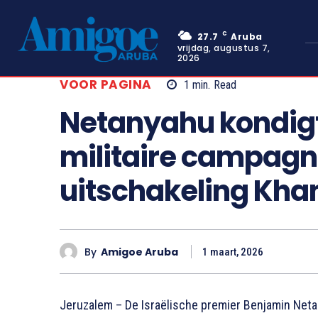
C
27.7
Aruba
vrijdag, augustus 7,
2026
VOOR PAGINA
1
min.
Read
Netanyahu kondigt
militaire campagn
uitschakeling Kh
By
Amigoe Aruba
1 maart, 2026
Jeruzalem – De Israëlische premier Benjamin Netan