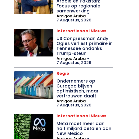
Arabië en Pakistan:
Focus op regionale
samenwerking
Amigoe Aruba
-
7 Augustus, 2026
Internationaal Nieuws
US Congressman Andy
Ogles verliest primaire in
Tennessee ondanks
Trump-steun
Amigoe Aruba
-
7 Augustus, 2026
Regio
Ondernemers op
Curaçao blijven
optimistisch, maar
vertrouwen daalt
Amigoe Aruba
-
7 Augustus, 2026
Internationaal Nieuws
Meta moet meer dan
half miljard betalen aan
New Mexico
Amigoe Aruba
-