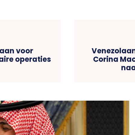
taan voor
Venezolaan
aire operaties
Corina Mac
naa