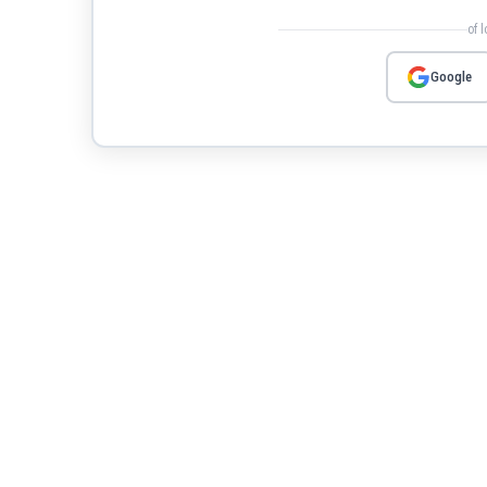
of 
Google