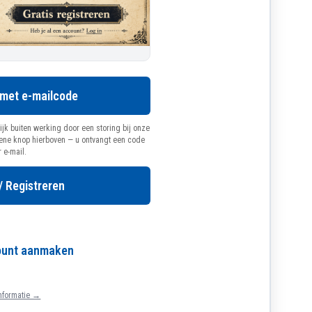
 met e-mailcode
ijk buiten werking door een storing bij onze
oene knop hierboven — u ontvangt een code
r e-mail.
/ Registreren
count aanmaken
nformatie →