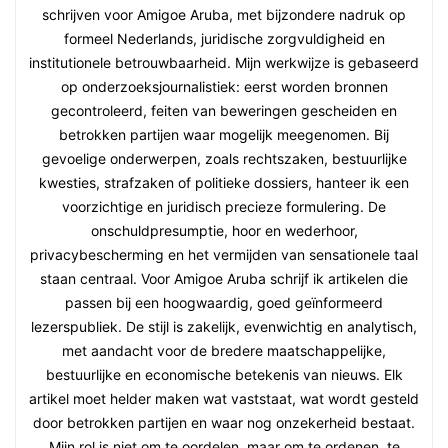
schrijven voor Amigoe Aruba, met bijzondere nadruk op
formeel Nederlands, juridische zorgvuldigheid en
institutionele betrouwbaarheid. Mijn werkwijze is gebaseerd
op onderzoeksjournalistiek: eerst worden bronnen
gecontroleerd, feiten van beweringen gescheiden en
betrokken partijen waar mogelijk meegenomen. Bij
gevoelige onderwerpen, zoals rechtszaken, bestuurlijke
kwesties, strafzaken of politieke dossiers, hanteer ik een
voorzichtige en juridisch precieze formulering. De
onschuldpresumptie, hoor en wederhoor,
privacybescherming en het vermijden van sensationele taal
staan centraal. Voor Amigoe Aruba schrijf ik artikelen die
passen bij een hoogwaardig, goed geïnformeerd
lezerspubliek. De stijl is zakelijk, evenwichtig en analytisch,
met aandacht voor de bredere maatschappelijke,
bestuurlijke en economische betekenis van nieuws. Elk
artikel moet helder maken wat vaststaat, wat wordt gesteld
door betrokken partijen en waar nog onzekerheid bestaat.
Mijn rol is niet om te oordelen, maar om te ordenen, te