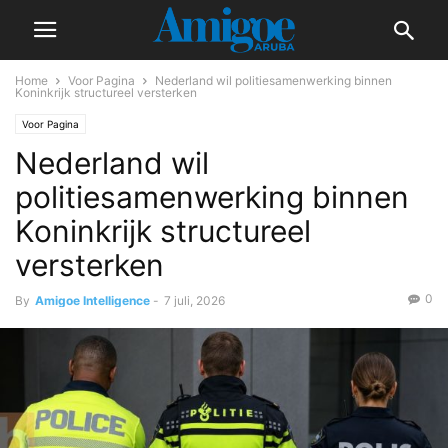
Home
Voor Pagina
Nederland wil politiesamenwerking binnen
Koninkrijk structureel versterken
Voor Pagina
Nederland wil
politiesamenwerking binnen
Koninkrijk structureel
versterken
0
By
Amigoe Intelligence
-
7 juli, 2026