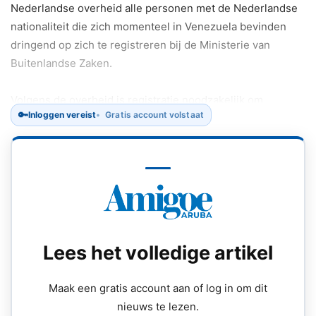
Nederlandse overheid alle personen met de Nederlandse
nationaliteit die zich momenteel in Venezuela bevinden
dringend op zich te registreren bij de Ministerie van
Buitenlandse Zaken.
Volgens de overheid is registratie noodzakelijk om
🔑
Inloggen vereist
Gratis account volstaat
Nederlanders ter plaatse tijdig te kunnen informeren over
veiligheidsontwikkelingen, reisadviezen en eventuele
noodmaatregelen.
Registratie via Informatieservice
Nederlanders in Venezuela kunnen zich aanmelden via de
officiële Informatieservice van het ministerie.
Lees het volledige artikel
Maak een gratis account aan of log in om dit
nieuws te lezen.