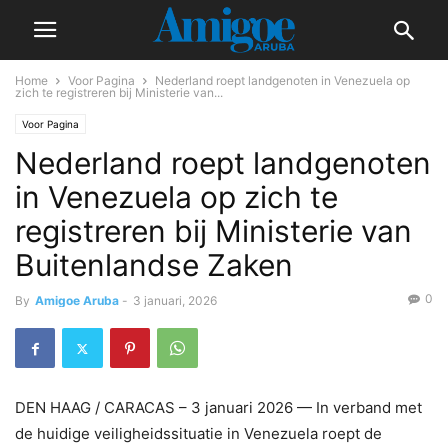
Home
Voor Pagina
Nederland roept landgenoten in Venezuela op
zich te registreren bij Ministerie van...
Voor Pagina
Nederland roept landgenoten
in Venezuela op zich te
registreren bij Ministerie van
Buitenlandse Zaken
0
By
Amigoe Aruba
-
3 januari, 2026
DEN HAAG / CARACAS – 3 januari 2026 — In verband met
de huidige veiligheidssituatie in Venezuela roept de