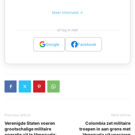
Meer informatie →
of log in met
Google
Facebook
Previous article
Next article
Verenigde Staten voeren
Colombia zet militaire
grootschalige militaire
troepen in aan grens met
operatie uit in Venezuela;
Venezuela uit voorzorg