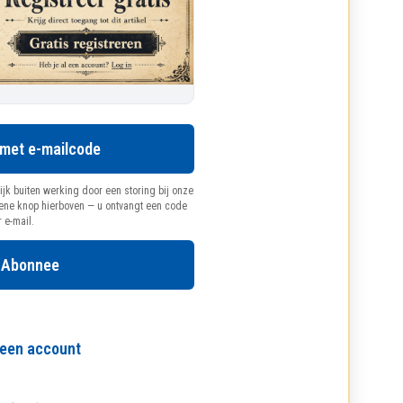
 met e-mailcode
ijk buiten werking door een storing bij onze
oene knop hierboven — u ontvangt een code
r e-mail.
 Abonnee
l een account