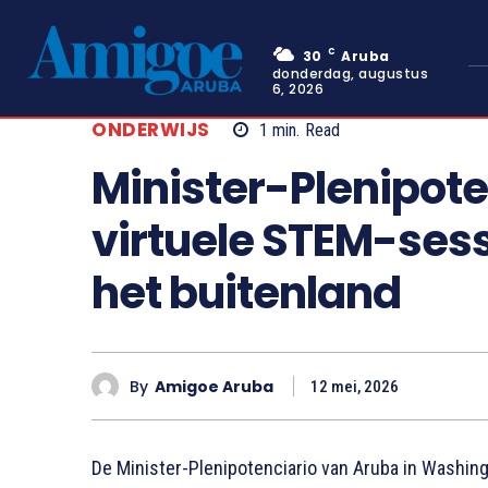
C
30
Aruba
donderdag, augustus
6, 2026
ONDERWIJS
1
min.
Read
Minister-Plenipote
virtuele STEM-sess
het buitenland
By
Amigoe Aruba
12 mei, 2026
De Minister-Plenipotenciario van Aruba in Washin