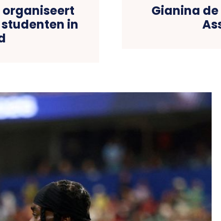
o organiseert
Gianina de 
 studenten in
As
d