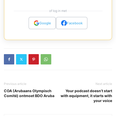
of log in met
Google
Facebook
Previous article
Next article
COA (Arubaans Olympisch
Your podcast doesn’t start
Comité) ontmoet BDO Aruba
with equipment, it starts with
your voice