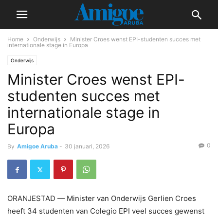
Home
Onderwijs
Minister Croes wenst EPI-studenten succes met
internationale stage in Europa
Onderwijs
Minister Croes wenst EPI-
studenten succes met
internationale stage in
Europa
0
By
Amigoe Aruba
-
30 januari, 2026
ORANJESTAD — Minister van Onderwijs Gerlien Croes
heeft 34 studenten van Colegio EPI veel succes gewenst