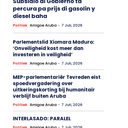
Subsidio di Gobierno ta
percura pa prijs di gasolin y
diesel baha
Politiek
Amigoe Aruba
-
7 Juli, 2026
Parlementslid Xiomara Maduro:
‘Onveiligheid kost meer dan
investeren in veiligheid’
Politiek
Amigoe Aruba
-
7 Juli, 2026
MEP-parlementariër Tevreden eist
spoedvergadering over
uitkeringskorting bij humanitair
verblijf buiten Aruba
Politiek
Amigoe Aruba
-
7 Juli, 2026
INTERLASADO: PARALEL
Politiek
Amigoe Aruba
-
7 Juli, 2026