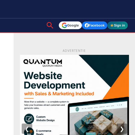
Google
Facebook
Sign in
ADVERTENTIE
❮
❯