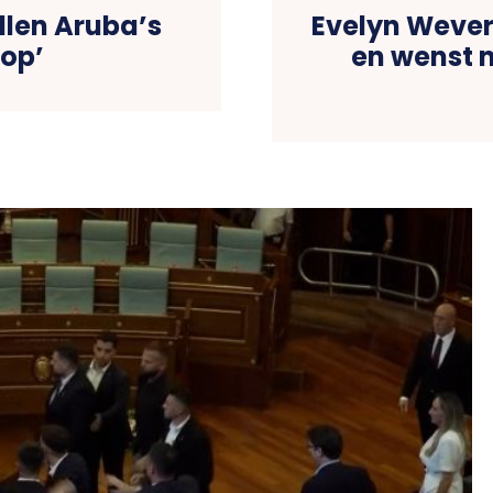
llen Aruba’s
Evelyn Wever-
rop’
en wenst 