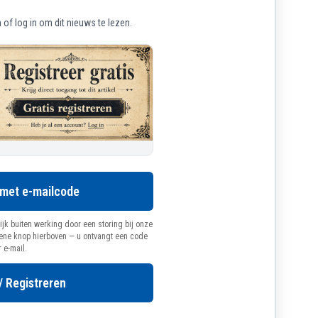
of log in om dit nieuws te lezen.
 met e-mailcode
ijk buiten werking door een storing bij onze
oene knop hierboven — u ontvangt een code
r e-mail.
/ Registreren