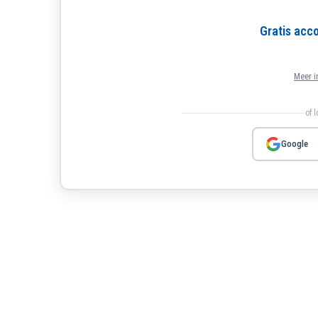
Gratis ac
Meer i
of 
Google