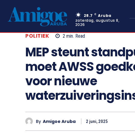
C
28.7
Aruba
zaterdag, augustus 8,
2026
POLITIEK
2
min.
Read
MEP steunt standp
moet AWSS goedko
voor nieuwe
waterzuiveringsins
By
Amigoe Aruba
2 juni, 2025