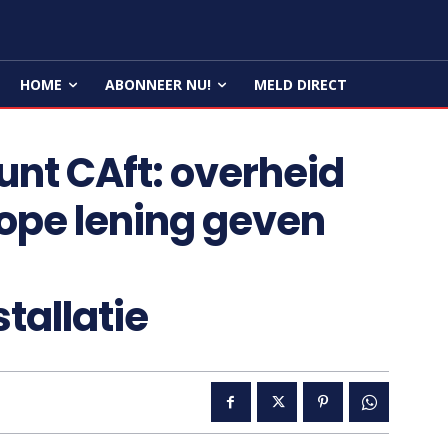
HOME
ABONNEER NU!
MELD DIRECT
unt CAft: overheid
pe lening geven
tallatie