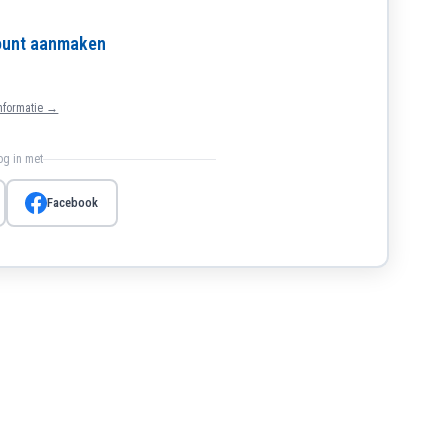
count aanmaken
nformatie →
log in met
Facebook