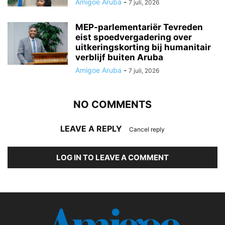
Amigoe Aruba
-
7 juli, 2026
MEP-parlementariër Tevreden
eist spoedvergadering over
uitkeringskorting bij humanitair
verblijf buiten Aruba
Amigoe Aruba
-
7 juli, 2026
NO COMMENTS
LEAVE A REPLY
Cancel reply
LOG IN TO LEAVE A COMMENT