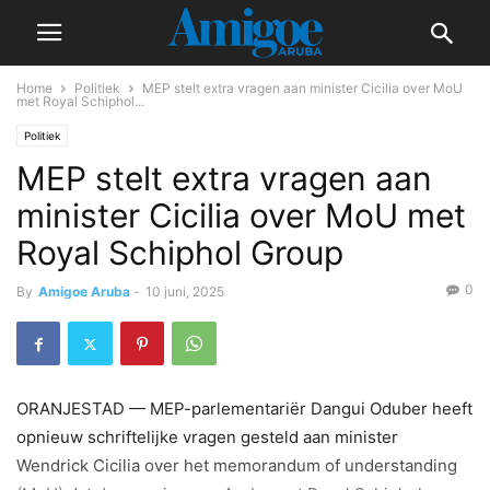
Home
Politiek
MEP stelt extra vragen aan minister Cicilia over MoU
met Royal Schiphol...
Politiek
MEP stelt extra vragen aan
minister Cicilia over MoU met
Royal Schiphol Group
0
By
Amigoe Aruba
-
10 juni, 2025
ORANJESTAD — MEP-parlementariër Dangui Oduber heeft
opnieuw schriftelijke vragen gesteld aan minister
Wendrick Cicilia over het memorandum of understanding