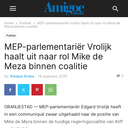
Home
Politiek
MEP-parlementariër Vrolijk haalt uit naar rol Mike de
Meza binnen coalitie
Politiek
MEP-parlementariër Vrolijk
haalt uit naar rol Mike de
Meza binnen coalitie
0
By
Amigoe Aruba
-
18 augustus, 2025
ORANJESTAD — MEP-parlementariër Edgard Vrolijk heeft
in een communiqué zwaar uitgehaald naar de positie van
Mike de Meza binnen de huidige regeringscoalitie van AVP