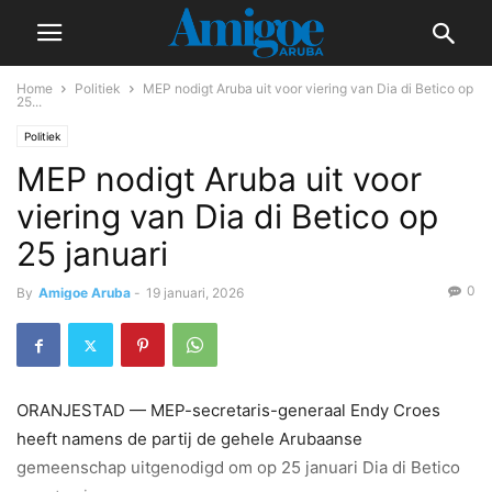
Home
Politiek
MEP nodigt Aruba uit voor viering van Dia di Betico op
25...
Politiek
MEP nodigt Aruba uit voor
viering van Dia di Betico op
25 januari
0
By
Amigoe Aruba
-
19 januari, 2026
ORANJESTAD — MEP-secretaris-generaal Endy Croes
heeft namens de partij de gehele Arubaanse
gemeenschap uitgenodigd om op 25 januari Dia di Betico