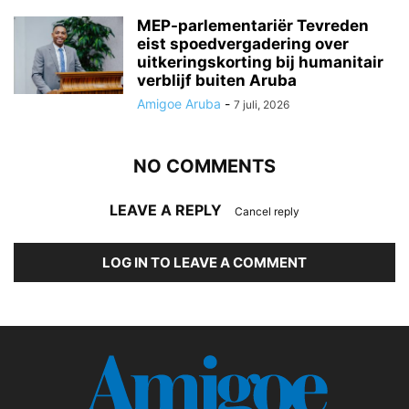
MEP-parlementariër Tevreden
eist spoedvergadering over
uitkeringskorting bij humanitair
verblijf buiten Aruba
Amigoe Aruba
-
7 juli, 2026
NO COMMENTS
LEAVE A REPLY
Cancel reply
LOG IN TO LEAVE A COMMENT