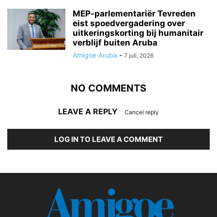
MEP-parlementariër Tevreden
eist spoedvergadering over
uitkeringskorting bij humanitair
verblijf buiten Aruba
Amigoe Aruba
-
7 juli, 2026
NO COMMENTS
LEAVE A REPLY
Cancel reply
LOG IN TO LEAVE A COMMENT