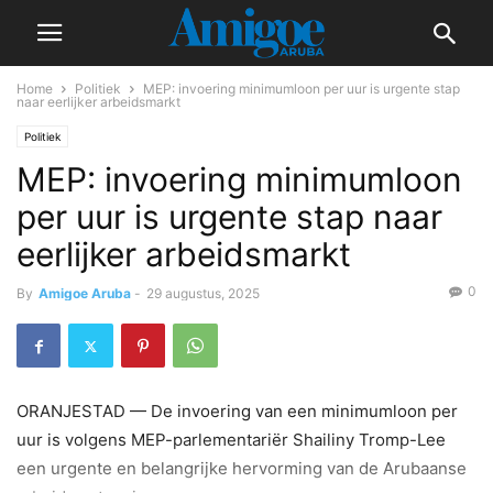
Home
Politiek
MEP: invoering minimumloon per uur is urgente stap
naar eerlijker arbeidsmarkt
Politiek
MEP: invoering minimumloon
per uur is urgente stap naar
eerlijker arbeidsmarkt
0
By
Amigoe Aruba
-
29 augustus, 2025
ORANJESTAD — De invoering van een minimumloon per
uur is volgens MEP-parlementariër Shailiny Tromp-Lee
een urgente en belangrijke hervorming van de Arubaanse