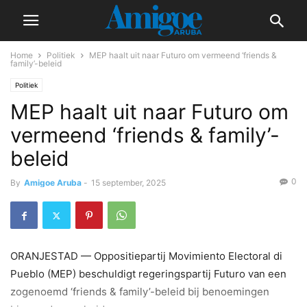
Home
Politiek
MEP haalt uit naar Futuro om vermeend ‘friends &
family’-beleid
Politiek
MEP haalt uit naar Futuro om
vermeend ‘friends & family’-
beleid
0
By
Amigoe Aruba
-
15 september, 2025
ORANJESTAD — Oppositiepartij Movimiento Electoral di
Pueblo (MEP) beschuldigt regeringspartij Futuro van een
zogenoemd ‘friends & family’-beleid bij benoemingen