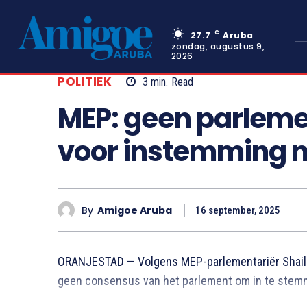
C
27.7
Aruba
zondag, augustus 9,
2026
POLITIEK
3
min.
Read
MEP: geen parleme
voor instemming m
By
Amigoe Aruba
16 september, 2025
ORANJESTAD — Volgens MEP-parlementariër Shaili
geen consensus van het parlement om in te stem