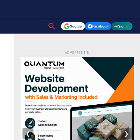
Google
Facebook
Sign in
ADVERTENTIE
❮
❯