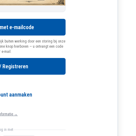
 met e-mailcode
ijk buiten werking door een storing bij onze
oene knop hierboven — u ontvangt een code
r e-mail.
/ Registreren
count aanmaken
nformatie →
log in met