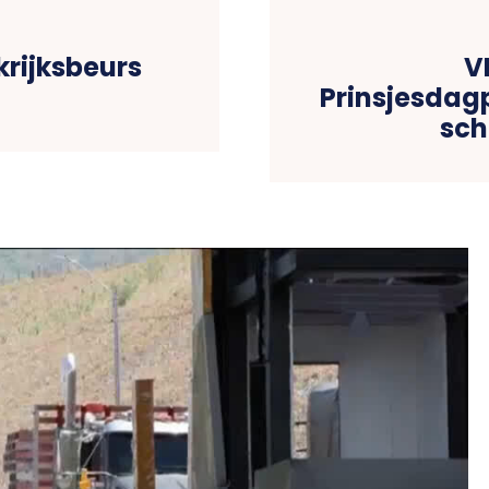
krijksbeurs
V
Prinsjesdag
sch