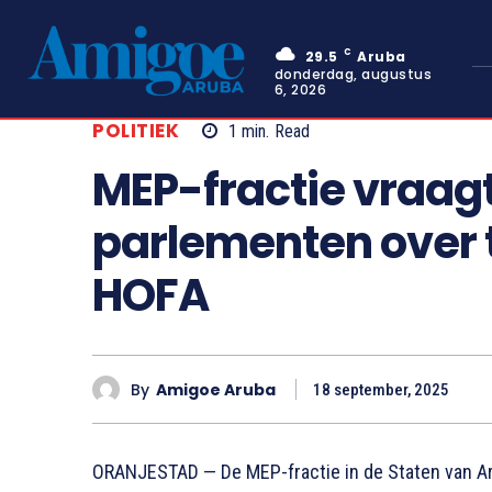
C
29.5
Aruba
donderdag, augustus
6, 2026
POLITIEK
1
min.
Read
MEP-fractie vraag
parlementen over
HOFA
By
Amigoe Aruba
18 september, 2025
ORANJESTAD — De MEP-fractie in de Staten van Ar