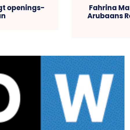
igt openings-
Fahrina Ma
an
Arubaans Re