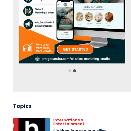
Topics
Internationaal
Entertainment
Slakken kunnen hun slijm