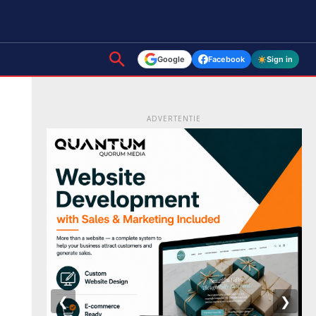
Google
Facebook
Sign in
ADVERTENTIE
❮
❯