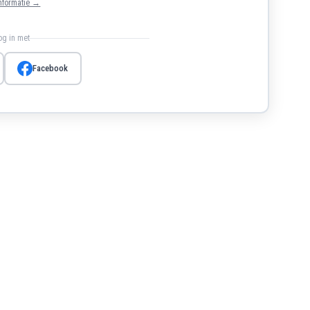
nformatie →
log in met
Facebook