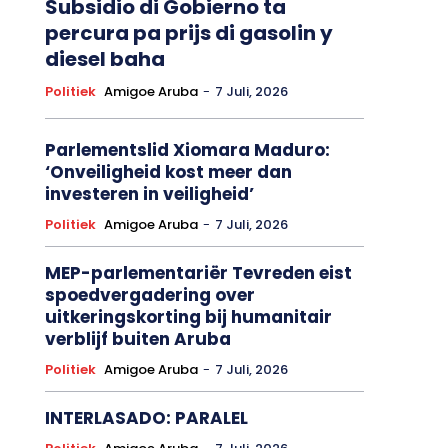
Subsidio di Gobierno ta
percura pa prijs di gasolin y
diesel baha
Politiek
Amigoe Aruba
-
7 Juli, 2026
Parlementslid Xiomara Maduro:
‘Onveiligheid kost meer dan
investeren in veiligheid’
Politiek
Amigoe Aruba
-
7 Juli, 2026
MEP-parlementariër Tevreden eist
spoedvergadering over
uitkeringskorting bij humanitair
verblijf buiten Aruba
Politiek
Amigoe Aruba
-
7 Juli, 2026
INTERLASADO: PARALEL