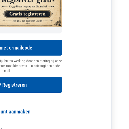
 met e-mailcode
ijk buiten werking door een storing bij onze
oene knop hierboven — u ontvangt een code
r e-mail.
/ Registreren
count aanmaken