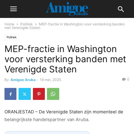
Home
Politiek
MEP-fractie in Washington voor versterking banden
met Verenigde Staten
Politiek
MEP-fractie in Washington
voor versterking banden met
Verenigde Staten
0
By
Amigoe Aruba
-
19 mei, 2025
ORANJESTAD – De Verenigde Staten zijn momenteel de
belangrijkste handelspartner van Aruba.