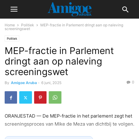
Home
Politiek
MEP-fractie in Parlement dringt aan op naleving
screeningswet
Politiek
MEP-fractie in Parlement
dringt aan op naleving
screeningswet
0
By
Amigoe Aruba
-
6 juni, 2025
ORANJESTAD — De MEP-fractie in het parlement zegt het
screeningsproces van Mike de Meza van dichtbij te volgen.