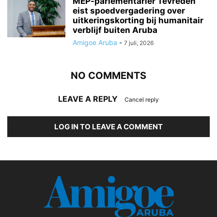
MEP-parlementariër Tevreden
eist spoedvergadering over
uitkeringskorting bij humanitair
verblijf buiten Aruba
Amigoe Aruba
-
7 juli, 2026
NO COMMENTS
LEAVE A REPLY
Cancel reply
LOG IN TO LEAVE A COMMENT