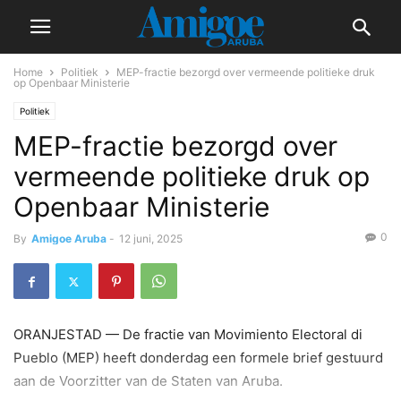
Home
Politiek
MEP-fractie bezorgd over vermeende politieke druk
op Openbaar Ministerie
Politiek
MEP-fractie bezorgd over
vermeende politieke druk op
Openbaar Ministerie
0
By
Amigoe Aruba
-
12 juni, 2025
ORANJESTAD — De fractie van Movimiento Electoral di
Pueblo (MEP) heeft donderdag een formele brief gestuurd
aan de Voorzitter van de Staten van Aruba.