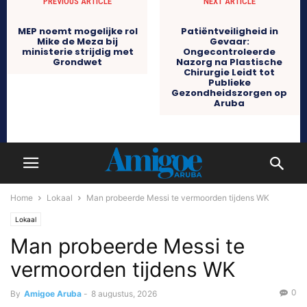
PREVIOUS ARTICLE
NEXT ARTICLE
MEP noemt mogelijke rol
Patiëntveiligheid in
Mike de Meza bij
Gevaar:
ministerie strijdig met
Ongecontroleerde
Grondwet
Nazorg na Plastische
Chirurgie Leidt tot
Publieke
Gezondheidszorgen op
Aruba