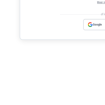
Meer i
of 
Google