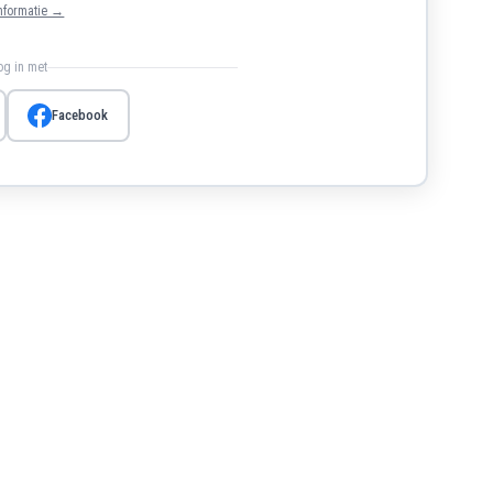
nformatie →
log in met
Facebook