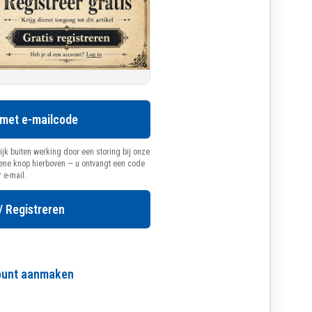
 met e-mailcode
ijk buiten werking door een storing bij onze
oene knop hierboven — u ontvangt een code
r e-mail.
/ Registreren
count aanmaken