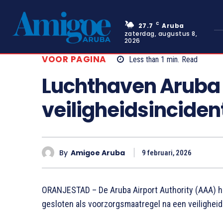
C
27.7
Aruba
zaterdag, augustus 8,
2026
VOOR PAGINA
Less than 1
min.
Read
Luchthaven Aruba t
veiligheidsinciden
By
Amigoe Aruba
9 februari, 2026
ORANJESTAD – De Aruba Airport Authority (AAA) he
gesloten als voorzorgsmaatregel na een veiligheid