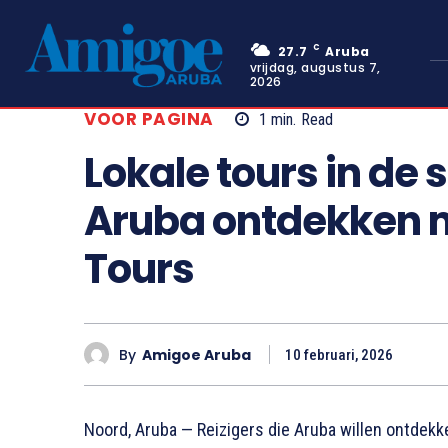
C
27.7
Aruba
vrijdag, augustus 7,
2026
VOOR PAGINA
1
min.
Read
Lokale tours in de 
Aruba ontdekken 
Tours
By
Amigoe Aruba
10 februari, 2026
Noord, Aruba — Reizigers die Aruba willen ontdekk