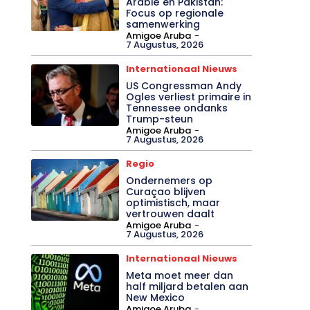
Arabië en Pakistan:
Focus op regionale
samenwerking
Amigoe Aruba
-
7 Augustus, 2026
Internationaal Nieuws
US Congressman Andy
Ogles verliest primaire in
Tennessee ondanks
Trump-steun
Amigoe Aruba
-
7 Augustus, 2026
Regio
Ondernemers op
Curaçao blijven
optimistisch, maar
vertrouwen daalt
Amigoe Aruba
-
7 Augustus, 2026
Internationaal Nieuws
Meta moet meer dan
half miljard betalen aan
New Mexico
Amigoe Aruba
-