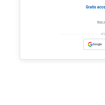
kustzijde van het eiland.
Gratis ac
Meer i
of 
Google