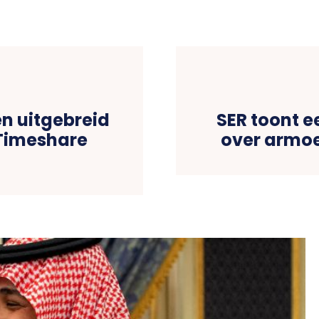
n uitgebreid
SER toont 
Timeshare
over armoe