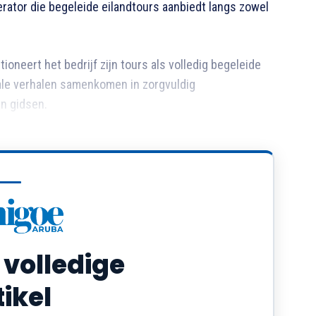
rator die begeleide eilandtours aanbiedt langs zowel
tioneert het bedrijf zijn tours als volledig begeleide
kale verhalen samenkomen in zorgvuldig
n gidsen.
n doorgaans uit:
oals ruige kustgebieden, open landschappen en
 volledige
t gebied rond de Natural Bridge en locaties aan de
tikel