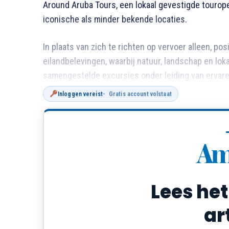
Around Aruba Tours, een lokaal gevestigde tourope
iconische als minder bekende locaties.
In plaats van zich te richten op vervoer alleen, posi
eilandbelevingen, waarbij natuur, landschap en lo
samengestelde excursies onder leiding van ervare
Inloggen vereist
Gratis account volstaat
Wat bieden de tours?
De begeleide tours van Around Aruba Tours bestaa
Bezoeken aan natuurlijke bezienswaardigheden, z
panoramische uitzichtpunten
Lees het
Stops bij bekende highlights zoals Baby Beach, he
ar
noordkust