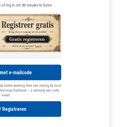
of log in om dit nieuws te lezen.
 uitleg over de omgeving en geschiedenis van Aruba
te tijd een breed beeld van het eiland willen krijgen,
ours omschrijven als:
 met e-mailcode
geleiding
ijk buiten werking door een storing bij onze
oene knop hierboven — u ontvangt een code
ezoekers van Aruba
r e-mail.
e meer willen dan alleen een strandbezoek
/ Registreren
t klimaat intens kunnen zijn, met name aan de ruigere