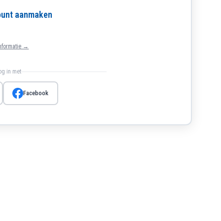
count aanmaken
nformatie →
log in met
Facebook