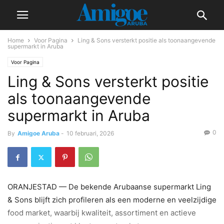
Home
Voor Pagina
Ling & Sons versterkt positie als toonaangevende
supermarkt in Aruba
Voor Pagina
Ling & Sons versterkt positie
als toonaangevende
supermarkt in Aruba
0
By
Amigoe Aruba
-
10 februari, 2026
ORANJESTAD — De bekende Arubaanse supermarkt Ling
& Sons blijft zich profileren als een moderne en veelzijdige
food market, waarbij kwaliteit, assortiment en actieve