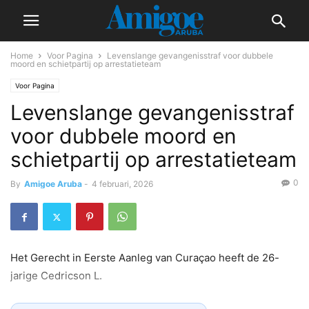
Home
Voor Pagina
Levenslange gevangenisstraf voor dubbele
moord en schietpartij op arrestatieteam
Voor Pagina
Levenslange gevangenisstraf
voor dubbele moord en
schietpartij op arrestatieteam
0
By
Amigoe Aruba
-
4 februari, 2026
Het Gerecht in Eerste Aanleg van Curaçao heeft de 26-
jarige Cedricson L.