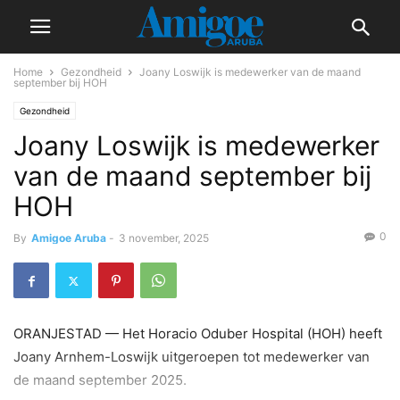
Home
Gezondheid
Joany Loswijk is medewerker van de maand
september bij HOH
Gezondheid
Joany Loswijk is medewerker
van de maand september bij
HOH
0
By
Amigoe Aruba
-
3 november, 2025
ORANJESTAD — Het Horacio Oduber Hospital (HOH) heeft
Joany Arnhem-Loswijk uitgeroepen tot medewerker van
de maand september 2025.