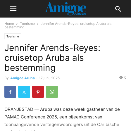
Home
Toerisme
Jennifer Arends-Reyes: cruisetop Aruba als
bestemming
Toerisme
Jennifer Arends-Reyes:
cruisetop Aruba als
bestemming
0
By
Amigoe Aruba
-
17 juni, 2025
ORANJESTAD — Aruba was deze week gastheer van de
PAMAC Conference 2025, een bijeenkomst van
toonaangevende vertegenwoordigers uit de Caribische