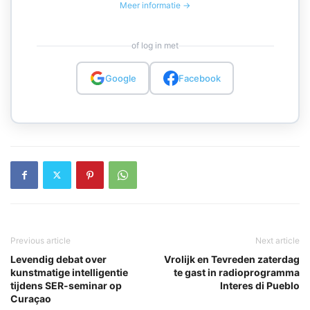
Meer informatie →
of log in met
Google
Facebook
Previous article
Next article
Levendig debat over
Vrolijk en Tevreden zaterdag
kunstmatige intelligentie
te gast in radioprogramma
tijdens SER-seminar op
Interes di Pueblo
Curaçao