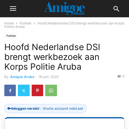
Home
Politiek
Hoofd Nederlandse DSI brengt werkbezoek aan Korps
Politie Aruba
Politiek
Hoofd Nederlandse DSI
brengt werkbezoek aan
Korps Politie Aruba
0
By
Amigoe Aruba
-
18 juni, 2025
🔑
Inloggen vereist
Gratis account volstaat