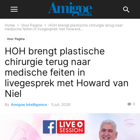
Home
Voor Pagina
HOH brengt plastische chirurgie terug naar
medische feiten in livegesprek met Howard...
Voor Pagina
HOH brengt plastische
chirurgie terug naar
medische feiten in
livegesprek met Howard van
Niel
0
By
Amigoe Intelligence
-
5 juli, 2026