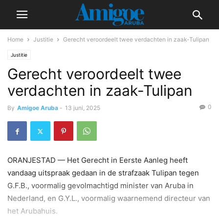
Home
Justitie
Gerecht veroordeelt twee verdachten in zaak-Tulipan
Justitie
Gerecht veroordeelt twee
verdachten in zaak-Tulipan
0
By
Amigoe Aruba
-
13 juni, 2025
ORANJESTAD — Het Gerecht in Eerste Aanleg heeft
vandaag uitspraak gedaan in de strafzaak Tulipan tegen
G.F.B., voormalig gevolmachtigd minister van Aruba in
Nederland, en G.Y.L., voormalig waarnemend directeur van
het Arubahuis.