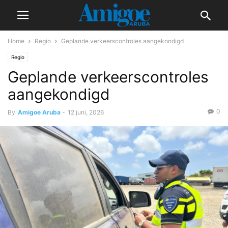
Home
Regio
Geplande verkeerscontroles aangekondigd
Regio
Geplande verkeerscontroles
aangekondigd
0
By
Amigoe Aruba
-
12 juni, 2026