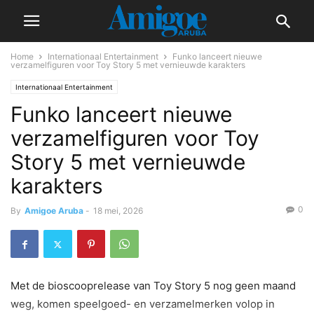
Home
Internationaal Entertainment
Funko lanceert nieuwe
verzamelfiguren voor Toy Story 5 met vernieuwde karakters
Internationaal Entertainment
Funko lanceert nieuwe
verzamelfiguren voor Toy
Story 5 met vernieuwde
karakters
0
By
Amigoe Aruba
-
18 mei, 2026
Met de bioscooprelease van Toy Story 5 nog geen maand
weg, komen speelgoed- en verzamelmerken volop in