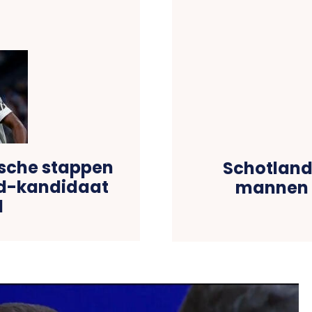
ische stappen
Schotland
id-kandidaat
mannen 
d