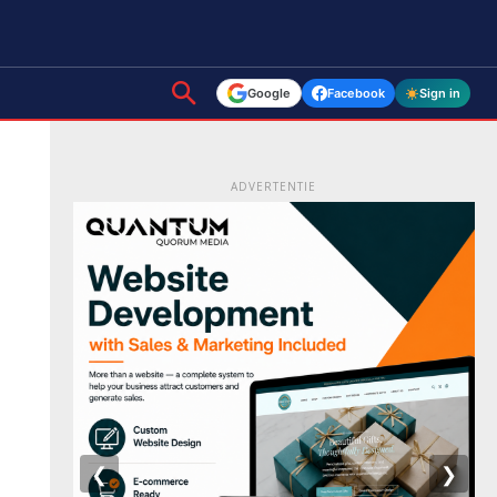
Google
Facebook
Sign in
ADVERTENTIE
❮
❯