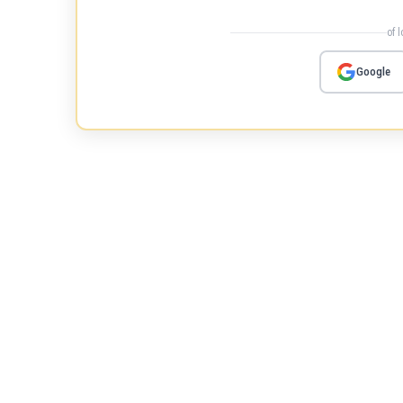
of 
Google