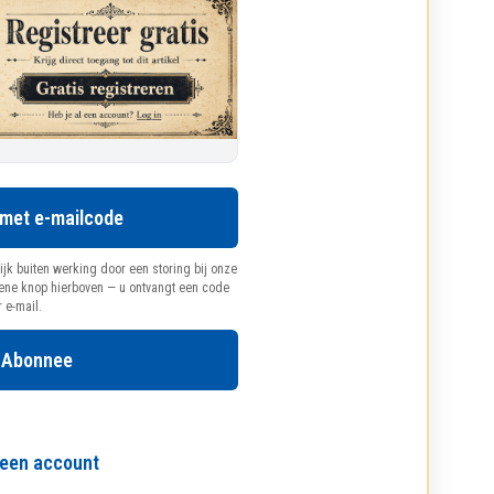
 met e-mailcode
ijk buiten werking door een storing bij onze
oene knop hierboven — u ontvangt een code
r e-mail.
 Abonnee
l een account