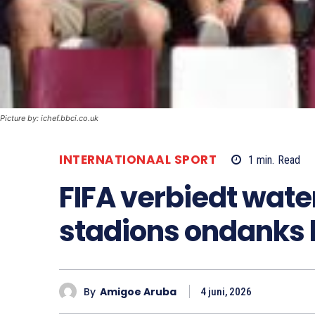
Picture by: ichef.bbci.co.uk
INTERNATIONAAL SPORT
1
min.
Read
FIFA verbiedt wate
stadions ondanks 
By
Amigoe Aruba
4 juni, 2026