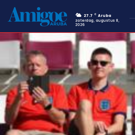
C
27.7
Aruba
zaterdag, augustus 8,
2026