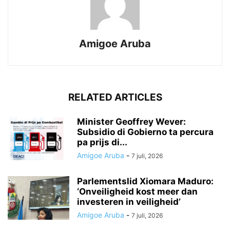
Amigoe Aruba
RELATED ARTICLES
Minister Geoffrey Wever:
Subsidio di Gobierno ta percura
pa prijs di...
Amigoe Aruba
-
7 juli, 2026
Parlementslid Xiomara Maduro:
‘Onveiligheid kost meer dan
investeren in veiligheid’
Amigoe Aruba
-
7 juli, 2026