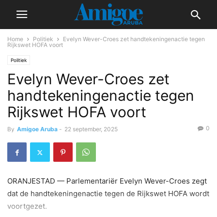
Home
Politiek
Evelyn Wever-Croes zet handtekeningenactie tegen
Rijkswet HOFA voort
Politiek
Evelyn Wever-Croes zet
handtekeningenactie tegen
Rijkswet HOFA voort
0
By
Amigoe Aruba
-
22 september, 2025
ORANJESTAD — Parlementariër Evelyn Wever-Croes zegt
dat de handtekeningenactie tegen de Rijkswet HOFA wordt
voortgezet.