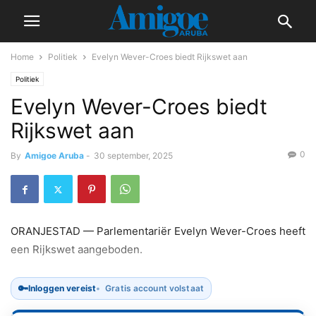
Home
Politiek
Evelyn Wever-Croes biedt Rijkswet aan
Politiek
Evelyn Wever-Croes biedt
Rijkswet aan
0
By
Amigoe Aruba
-
30 september, 2025
ORANJESTAD — Parlementariër Evelyn Wever-Croes heeft
een Rijkswet aangeboden.
🔑
Inloggen vereist
Gratis account volstaat