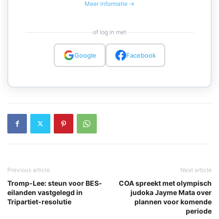
Meer informatie →
of log in met
Google
Facebook
Previous article
Next article
Tromp-Lee: steun voor BES-
COA spreekt met olympisch
eilanden vastgelegd in
judoka Jayme Mata over
Tripartiet-resolutie
plannen voor komende
periode