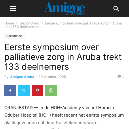
Home
Gezondheid
Eerste symposium over palliatieve zorg in Aruba
trekt 133 deelnemers
Gezondheid
Eerste symposium over
palliatieve zorg in Aruba trekt
133 deelnemers
0
By
Amigoe Aruba
-
30 oktober, 2025
ORANJESTAD — In de HOH-Academy van het Horacio
Oduber Hospital (HOH) heeft recent het eerste symposium
plaatsgevonden dat door het ziekenhuis werd