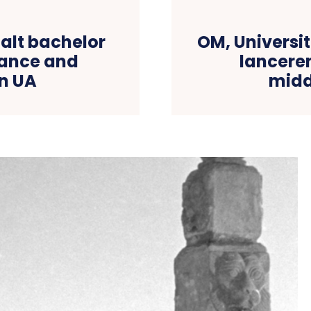
alt bachelor
OM, Universit
nance and
lancere
n UA
midd