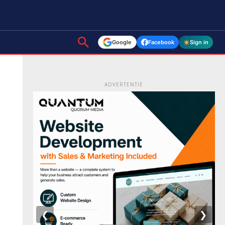
Google
Facebook
Sign in
ADVERTENTIE
❮
❯