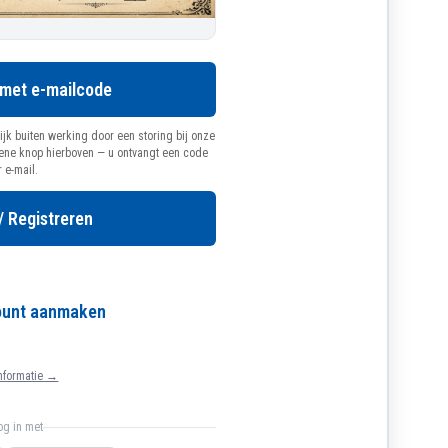
 met e-mailcode
ijk buiten werking door een storing bij onze
oene knop hierboven — u ontvangt een code
r e-mail.
/ Registreren
count aanmaken
nformatie →
log in met