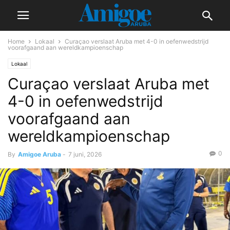
Home
Lokaal
Curaçao verslaat Aruba met 4-0 in oefenwedstrijd
voorafgaand aan wereldkampioenschap
Lokaal
Curaçao verslaat Aruba met
4-0 in oefenwedstrijd
voorafgaand aan
wereldkampioenschap
0
By
Amigoe Aruba
-
7 juni, 2026