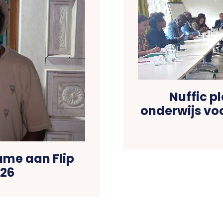
Nuffic p
onderwijs vo
ame aan Flip
026