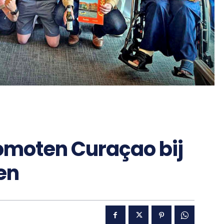
omoten Curaçao bij
en