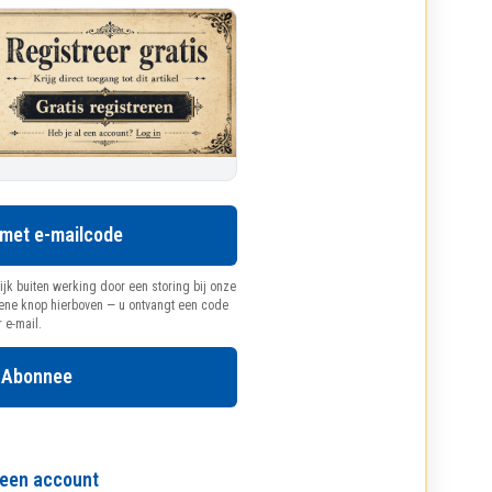
 met e-mailcode
ijk buiten werking door een storing bij onze
oene knop hierboven — u ontvangt een code
r e-mail.
 Abonnee
l een account