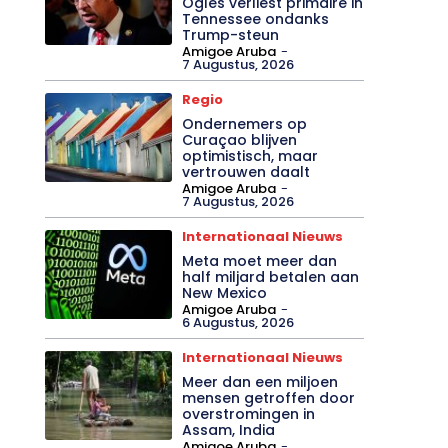
Ogles verliest primaire in
Tennessee ondanks
Trump-steun
Amigoe Aruba
-
7 Augustus, 2026
Regio
Ondernemers op
Curaçao blijven
optimistisch, maar
vertrouwen daalt
Amigoe Aruba
-
7 Augustus, 2026
Internationaal Nieuws
Meta moet meer dan
half miljard betalen aan
New Mexico
Amigoe Aruba
-
6 Augustus, 2026
Internationaal Nieuws
Meer dan een miljoen
mensen getroffen door
overstromingen in
Assam, India
Amigoe Aruba
-