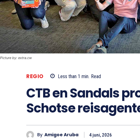
Picture by: extra.cw
REGIO
Less than 1
min.
Read
CTB en Sandals pr
Schotse reisagent
By
Amigoe Aruba
4 juni, 2026