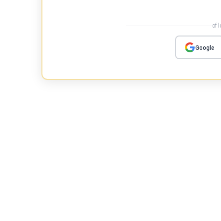
of 
Google