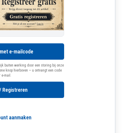
 met e-mailcode
ijk buiten werking door een storing bij onze
oene knop hierboven — u ontvangt een code
r e-mail.
/ Registreren
count aanmaken