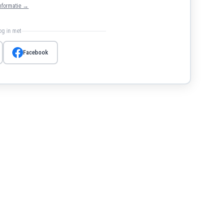
nformatie →
log in met
Facebook