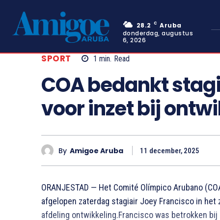
C
28.2
Aruba
donderdag, augustus
6, 2026
SPORT
1
min.
Read
COA bedankt stagi
voor inzet bij ontw
By
Amigoe Aruba
11 december, 2025
ORANJESTAD — Het Comité Olímpico Arubano (COA)
afgelopen zaterdag stagiair Joey Francisco in het 
afdeling ontwikkeling.Francisco was betrokken bij 