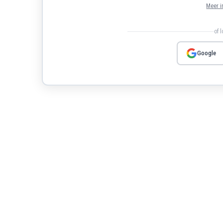
Meer i
of 
Google