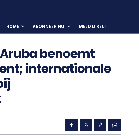
HOME
ABONNEER NU!
MELD DIRECT
n Aruba benoemt
ent; internationale
ij
t