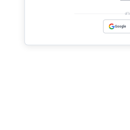
of 
Google