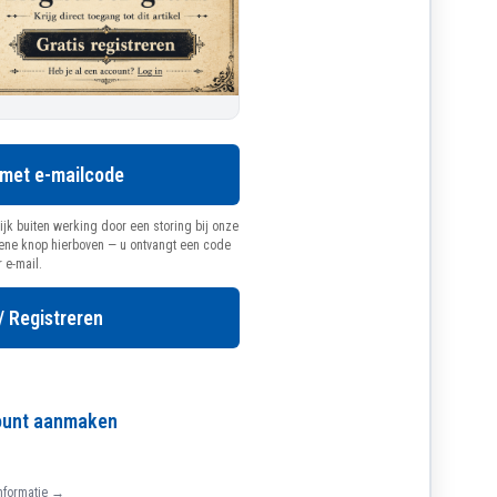
 met e-mailcode
ijk buiten werking door een storing bij onze
oene knop hierboven — u ontvangt een code
r e-mail.
/ Registreren
count aanmaken
nformatie →