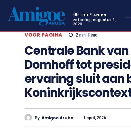
C
31.1
Aruba
zaterdag, augustus 8,
2026
VOOR PAGINA
2
min.
Read
Centrale Bank va
Domhoff tot presid
ervaring sluit aan b
Koninkrijkscontex
By
Amigoe Aruba
1 april, 2026