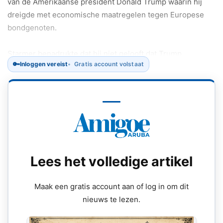
van de Amerikaanse president Donald Trump waarin hij
dreigde met economische maatregelen tegen Europese
bondgenoten.
Starmer benadrukte dat hij niet gelooft dat Trump
🔑
Inloggen vereist
Gratis account volstaat
daadwerkelijk militaire actie overweegt tegen Groenland.
Lees het volledige artikel
Maak een gratis account aan of log in om dit
nieuws te lezen.