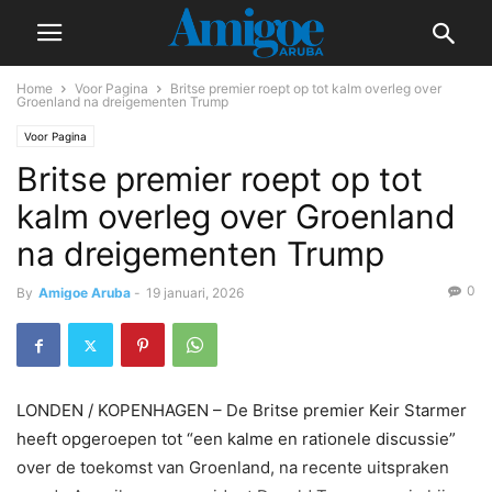
Home
Voor Pagina
Britse premier roept op tot kalm overleg over
Groenland na dreigementen Trump
Voor Pagina
Britse premier roept op tot
kalm overleg over Groenland
na dreigementen Trump
0
By
Amigoe Aruba
-
19 januari, 2026
LONDEN / KOPENHAGEN – De Britse premier Keir Starmer
heeft opgeroepen tot “een kalme en rationele discussie”
over de toekomst van Groenland, na recente uitspraken